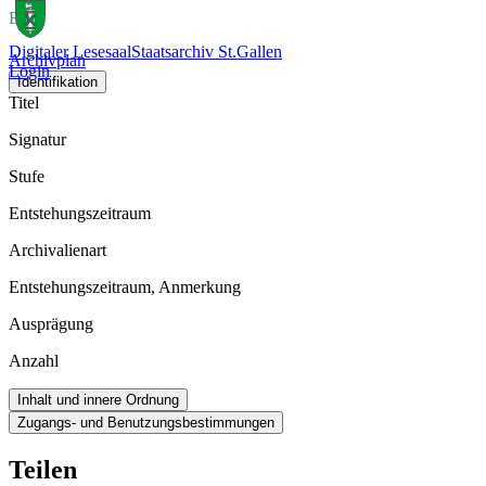
Bild
Digitaler Lesesaal
Staatsarchiv St.Gallen
Archivplan
Login
Identifikation
Titel
Signatur
Stufe
Entstehungszeitraum
Archivalienart
Entstehungszeitraum, Anmerkung
Ausprägung
Anzahl
Inhalt und innere Ordnung
Zugangs- und Benutzungsbestimmungen
Teilen