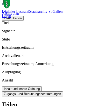
Bild
Digitaler Lesesaal
Staatsarchiv St.Gallen
Archivplan
Login
Identifikation
Titel
Signatur
Stufe
Entstehungszeitraum
Archivalienart
Entstehungszeitraum, Anmerkung
Ausprägung
Anzahl
Inhalt und innere Ordnung
Zugangs- und Benutzungsbestimmungen
Teilen