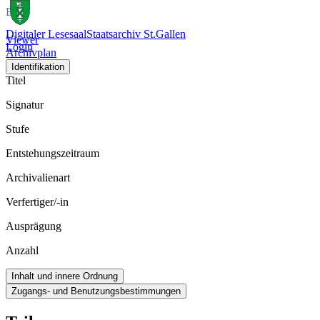
Bild
Digitaler Lesesaal
Staatsarchiv St.Gallen
Viewer
Login
Archivplan
Identifikation
Titel
Signatur
Stufe
Entstehungszeitraum
Archivalienart
Verfertiger/-in
Ausprägung
Anzahl
Inhalt und innere Ordnung
Zugangs- und Benutzungsbestimmungen