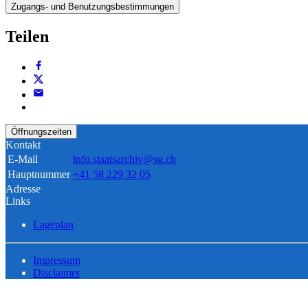
Zugangs- und Benutzungsbestimmungen
Teilen
Öffnungszeiten
Kontakt
E-Mail
info.staatsarchiv@sg.ch
Hauptnummer
+41 58 229 32 05
Adresse
Links
Lageplan
Impressum
Disclaimer