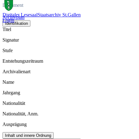
Dokument
Digitaler Lesesaal
Staatsarchiv St.Gallen
Archivplan
Login
Identifikation
Titel
Signatur
Stufe
Entstehungszeitraum
Archivalienart
Name
Jahrgang
Nationalität
Nationalität, Anm.
Ausprägung
Inhalt und innere Ordnung