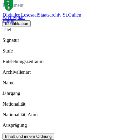
Dokument
Digitaler Lesesaal
Staatsarchiv St.Gallen
Archivplan
Login
Identifikation
Titel
Signatur
Stufe
Entstehungszeitraum
Archivalienart
Name
Jahrgang
Nationalität
Nationalität, Anm.
Ausprägung
Inhalt und innere Ordnung