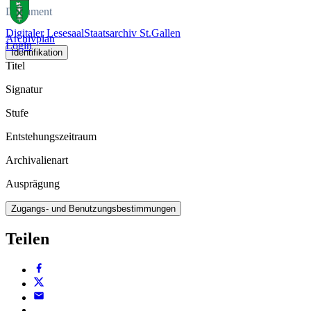
Dokument
Digitaler Lesesaal
Staatsarchiv St.Gallen
Archivplan
Login
Identifikation
Titel
Signatur
Stufe
Entstehungszeitraum
Archivalienart
Ausprägung
Zugangs- und Benutzungsbestimmungen
Teilen