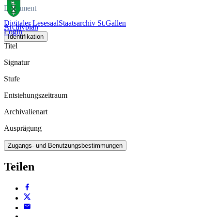
Dokument
Digitaler Lesesaal
Staatsarchiv St.Gallen
Archivplan
Login
Identifikation
Titel
Signatur
Stufe
Entstehungszeitraum
Archivalienart
Ausprägung
Zugangs- und Benutzungsbestimmungen
Teilen