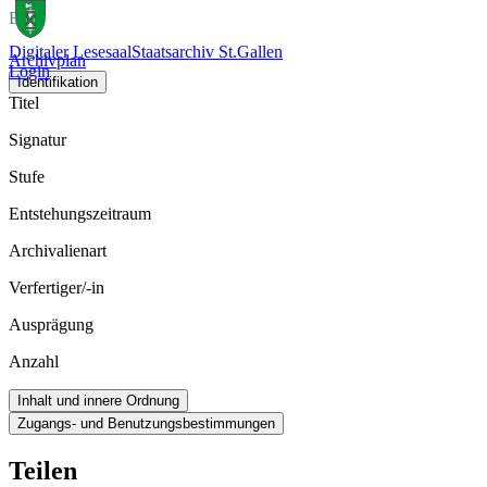
Bild
Digitaler Lesesaal
Staatsarchiv St.Gallen
Archivplan
Login
Identifikation
Titel
Signatur
Stufe
Entstehungszeitraum
Archivalienart
Verfertiger/-in
Ausprägung
Anzahl
Inhalt und innere Ordnung
Zugangs- und Benutzungsbestimmungen
Teilen