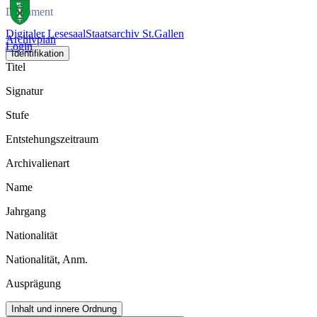
Dokument
Digitaler Lesesaal
Staatsarchiv St.Gallen
Archivplan
Login
Identifikation
Titel
Signatur
Stufe
Entstehungszeitraum
Archivalienart
Name
Jahrgang
Nationalität
Nationalität, Anm.
Ausprägung
Inhalt und innere Ordnung