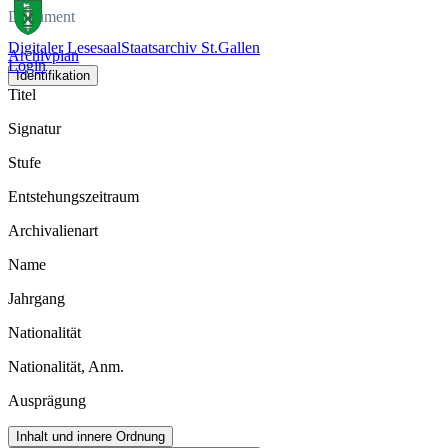
Dokument
Digitaler Lesesaal
Staatsarchiv St.Gallen
Archivplan
Login
Identifikation
Titel
Signatur
Stufe
Entstehungszeitraum
Archivalienart
Name
Jahrgang
Nationalität
Nationalität, Anm.
Ausprägung
Inhalt und innere Ordnung