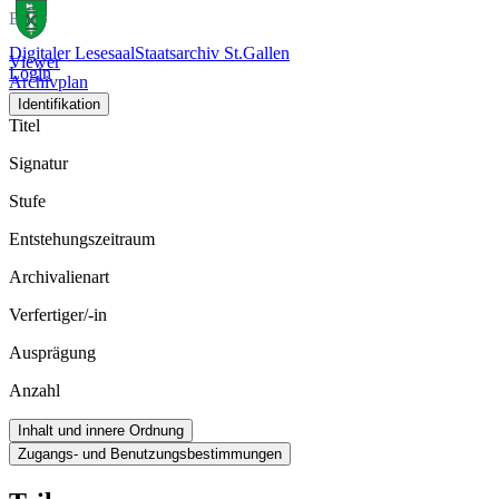
Bild
Digitaler Lesesaal
Staatsarchiv St.Gallen
Viewer
Login
Archivplan
Identifikation
Titel
Signatur
Stufe
Entstehungszeitraum
Archivalienart
Verfertiger/-in
Ausprägung
Anzahl
Inhalt und innere Ordnung
Zugangs- und Benutzungsbestimmungen