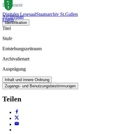
Dokument
Digitaler Lesesaal
Staatsarchiv St.Gallen
Archivplan
Login
Identifikation
Titel
Stufe
Entstehungszeitraum
Archivalienart
Ausprägung
Inhalt und innere Ordnung
Zugangs- und Benutzungsbestimmungen
Teilen