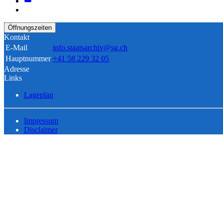
Öffnungszeiten
Kontakt
E-Mail
info.staatsarchiv@sg.ch
Hauptnummer
+41 58 229 32 05
Adresse
Links
Lageplan
Impressum
Disclaimer