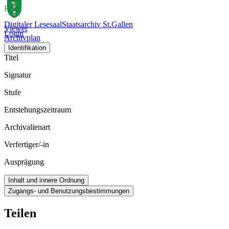
Film
Digitaler Lesesaal
Staatsarchiv St.Gallen
Viewer
Login
Archivplan
Identifikation
Titel
Signatur
Stufe
Entstehungszeitraum
Archivalienart
Verfertiger/-in
Ausprägung
Inhalt und innere Ordnung
Zugangs- und Benutzungsbestimmungen
Teilen