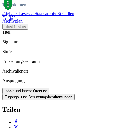
Tondokument
Digitaler Lesesaal
Staatsarchiv St.Gallen
Viewer
Login
Archivplan
Identifikation
Titel
Signatur
Stufe
Entstehungszeitraum
Archivalienart
Ausprägung
Inhalt und innere Ordnung
Zugangs- und Benutzungsbestimmungen
Teilen