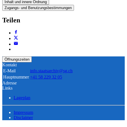
Inhalt und innere Ordnung
Zugangs- und Benutzungsbestimmungen
Teilen
Öffnungszeiten
Kontakt
E-Mail
info.staatsarchiv@sg.ch
Hauptnummer
+41 58 229 32 05
Adresse
Links
Lageplan
Impressum
Disclaimer