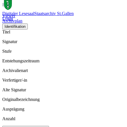
Bild
Digitaler Lesesaal
Staatsarchiv St.Gallen
Viewer
Login
Archivplan
Identifikation
Titel
Signatur
Stufe
Entstehungszeitraum
Archivalienart
Verfertiger/-in
Alte Signatur
Originalbezeichnung
Ausprägung
Anzahl