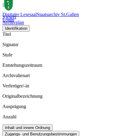
Bild
Digitaler Lesesaal
Staatsarchiv St.Gallen
Viewer
Login
Archivplan
Identifikation
Titel
Signatur
Stufe
Entstehungszeitraum
Archivalienart
Verfertiger/-in
Originalbezeichnung
Ausprägung
Anzahl
Inhalt und innere Ordnung
Zugangs- und Benutzungsbestimmungen