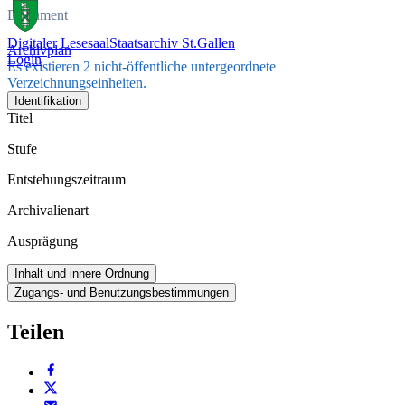
Dokument
Digitaler Lesesaal
Staatsarchiv St.Gallen
Archivplan
Login
Es existieren 2 nicht-öffentliche untergeordnete
Verzeichnungseinheiten.
Identifikation
Titel
Stufe
Entstehungszeitraum
Archivalienart
Ausprägung
Inhalt und innere Ordnung
Zugangs- und Benutzungsbestimmungen
Teilen