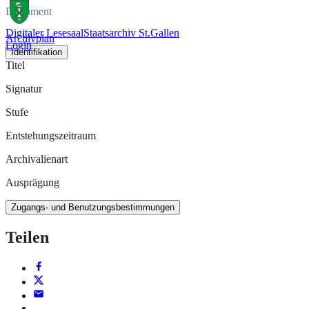
Dokument
Digitaler Lesesaal
Staatsarchiv St.Gallen
Archivplan
Login
Identifikation
Titel
Signatur
Stufe
Entstehungszeitraum
Archivalienart
Ausprägung
Zugangs- und Benutzungsbestimmungen
Teilen