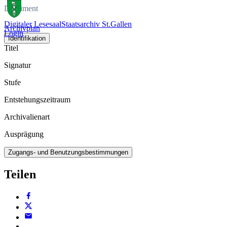
Dokument
Digitaler Lesesaal
Staatsarchiv St.Gallen
Archivplan
Login
Identifikation
Titel
Signatur
Stufe
Entstehungszeitraum
Archivalienart
Ausprägung
Zugangs- und Benutzungsbestimmungen
Teilen