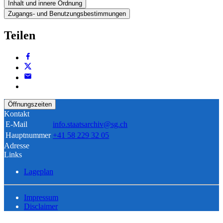
Inhalt und innere Ordnung
Zugangs- und Benutzungsbestimmungen
Teilen
Öffnungszeiten
Kontakt
E-Mail
info.staatsarchiv@sg.ch
Hauptnummer
+41 58 229 32 05
Adresse
Links
Lageplan
Impressum
Disclaimer