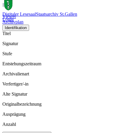
Bild
Digitaler Lesesaal
Staatsarchiv St.Gallen
Viewer
Login
Archivplan
Identifikation
Titel
Signatur
Stufe
Entstehungszeitraum
Archivalienart
Verfertiger/-in
Alte Signatur
Originalbezeichnung
Ausprägung
Anzahl