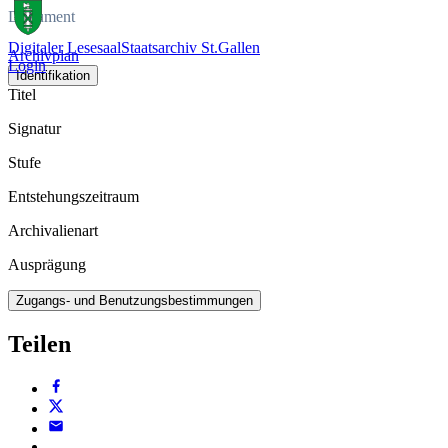
Dokument
Digitaler Lesesaal
Staatsarchiv St.Gallen
Archivplan
Login
Identifikation
Titel
Signatur
Stufe
Entstehungszeitraum
Archivalienart
Ausprägung
Zugangs- und Benutzungsbestimmungen
Teilen