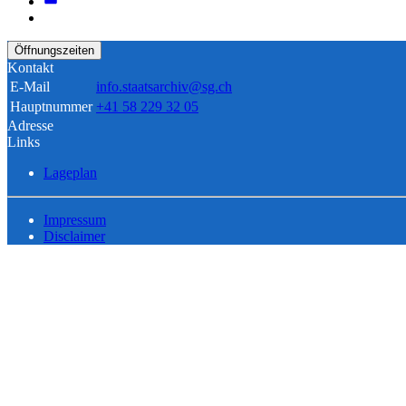
Öffnungszeiten
Kontakt
E-Mail
info.staatsarchiv@sg.ch
Hauptnummer
+41 58 229 32 05
Adresse
Links
Lageplan
Impressum
Disclaimer