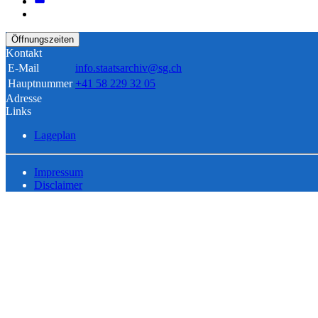
Öffnungszeiten
Kontakt
E-Mail
info.staatsarchiv@sg.ch
Hauptnummer
+41 58 229 32 05
Adresse
Links
Lageplan
Impressum
Disclaimer