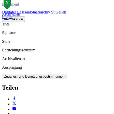
Dokument
Digitaler Lesesaal
Staatsarchiv St.Gallen
Archivplan
Login
Identifikation
Titel
Signatur
Stufe
Entstehungszeitraum
Archivalienart
Ausprägung
Zugangs- und Benutzungsbestimmungen
Teilen