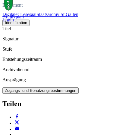
Dokument
Digitaler Lesesaal
Staatsarchiv St.Gallen
Archivplan
Login
Identifikation
Titel
Signatur
Stufe
Entstehungszeitraum
Archivalienart
Ausprägung
Zugangs- und Benutzungsbestimmungen
Teilen