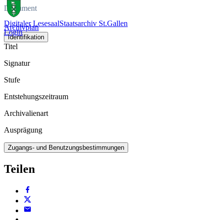
Dokument
Digitaler Lesesaal
Staatsarchiv St.Gallen
Archivplan
Login
Identifikation
Titel
Signatur
Stufe
Entstehungszeitraum
Archivalienart
Ausprägung
Zugangs- und Benutzungsbestimmungen
Teilen