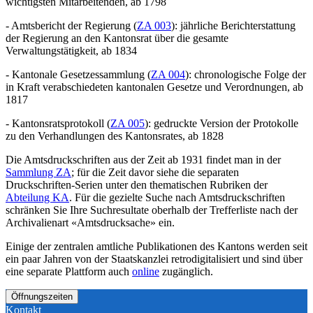
wichtigsten Mitarbeitenden, ab 1798
- Amtsbericht der Regierung (
ZA 003
): jährliche Berichterstattung
der Regierung an den Kantonsrat über die gesamte
Verwaltungstätigkeit, ab 1834
- Kantonale Gesetzessammlung (
ZA 004
): chronologische Folge der
in Kraft verabschiedeten kantonalen Gesetze und Verordnungen, ab
1817
- Kantonsratsprotokoll (
ZA 005
): gedruckte Version der Protokolle
zu den Verhandlungen des Kantonsrates, ab 1828
Die Amtsdruckschriften aus der Zeit ab 1931 findet man in der
Sammlung ZA
; für die Zeit davor siehe die separaten
Druckschriften-Serien unter den thematischen Rubriken der
Abteilung KA
. Für die gezielte Suche nach Amtsdruckschriften
schränken Sie Ihre Suchresultate oberhalb der Trefferliste nach der
Archivalienart «Amtsdrucksache» ein.
Einige der zentralen amtliche Publikationen des Kantons werden seit
ein paar Jahren von der Staatskanzlei retrodigitalisiert und sind über
eine separate Plattform auch
online
zugänglich.
Öffnungszeiten
Kontakt