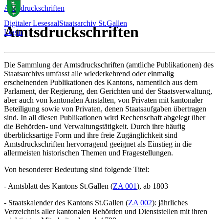
Amtsdruckschriften
Digitaler Lesesaal
Staatsarchiv St.Gallen
Amtsdruckschriften
Login
Die Sammlung der Amtsdruckschriften (amtliche Publikationen) des
Staatsarchivs umfasst alle wiederkehrend oder einmalig
erscheinenden Publikationen des Kantons, namentlich aus dem
Parlament, der Regierung, den Gerichten und der Staatsverwaltung,
aber auch von kantonalen Anstalten, von Privaten mit kantonaler
Beteiligung sowie von Privaten, denen Staatsaufgaben übertragen
sind. In all diesen Publikationen wird Rechenschaft abgelegt über
die Behörden- und Verwaltungstätigkeit. Durch ihre häufig
überblicksartige Form und ihre freie Zugänglichkeit sind
Amtsdruckschriften hervorragend geeignet als Einstieg in die
allermeisten historischen Themen und Fragestellungen.
Von besonderer Bedeutung sind folgende Titel:
- Amtsblatt des Kantons St.Gallen (
ZA 001
), ab 1803
- Staatskalender des Kantons St.Gallen (
ZA 002
): jährliches
Verzeichnis aller kantonalen Behörden und Dienststellen mit ihren